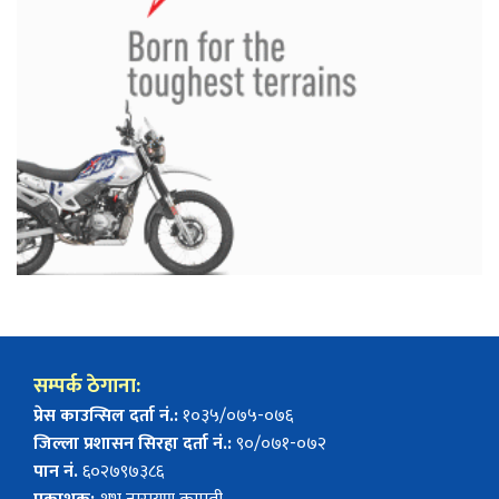
सम्पर्क ठेगाना:
प्रेस काउन्सिल दर्ता नं.:
१०३५/०७५-०७६
जिल्ला प्रशासन सिरहा दर्ता नं.:
९०/०७१-०७२
पान नं.
६०२७९७३८६