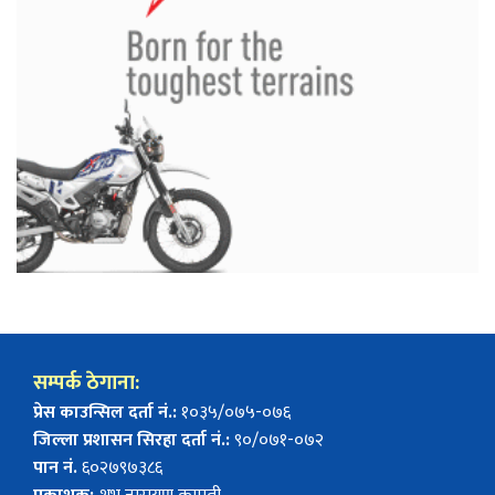
सम्पर्क ठेगाना:
प्रेस काउन्सिल दर्ता नं.:
१०३५/०७५-०७६
जिल्ला प्रशासन सिरहा दर्ता नं.:
९०/०७१-०७२
पान नं.
६०२७९७३८६