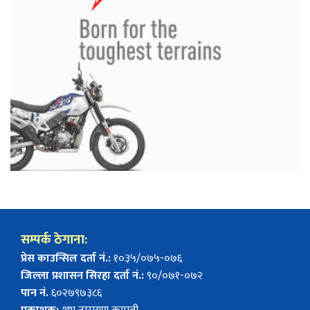
सम्पर्क ठेगाना:
प्रेस काउन्सिल दर्ता नं.:
१०३५/०७५-०७६
जिल्ला प्रशासन सिरहा दर्ता नं.:
९०/०७१-०७२
पान नं.
६०२७९७३८६