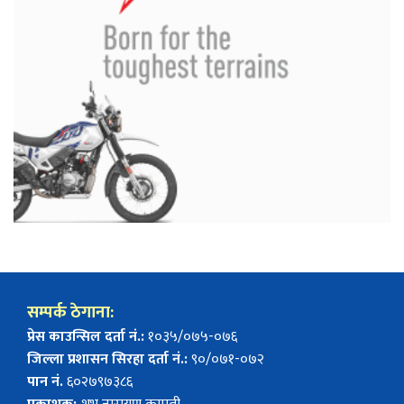
सम्पर्क ठेगाना:
प्रेस काउन्सिल दर्ता नं.:
१०३५/०७५-०७६
जिल्ला प्रशासन सिरहा दर्ता नं.:
९०/०७१-०७२
पान नं.
६०२७९७३८६