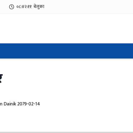
०८:४२:१२
बेलुका
र
n Dainik 2079-02-14