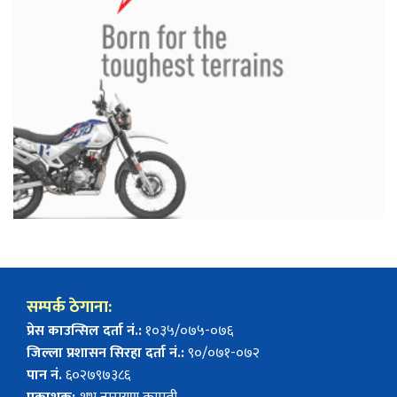
सम्पर्क ठेगाना:
प्रेस काउन्सिल दर्ता नं.:
१०३५/०७५-०७६
जिल्ला प्रशासन सिरहा दर्ता नं.:
९०/०७१-०७२
पान नं.
६०२७९७३८६