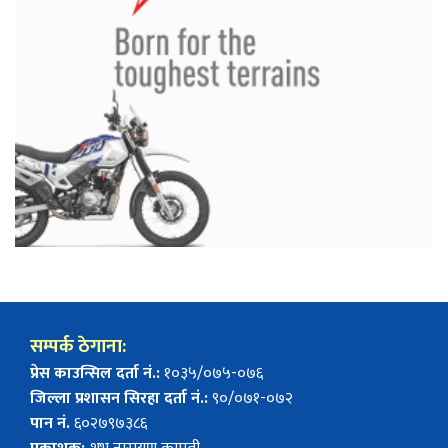
सम्पर्क ठेगाना:
प्रेस काउन्सिल दर्ता नं.:
१०३५/०७५-०७६
जिल्ला प्रशासन सिरहा दर्ता नं.:
९०/०७१-०७२
पान नं.
६०२७९७३८६