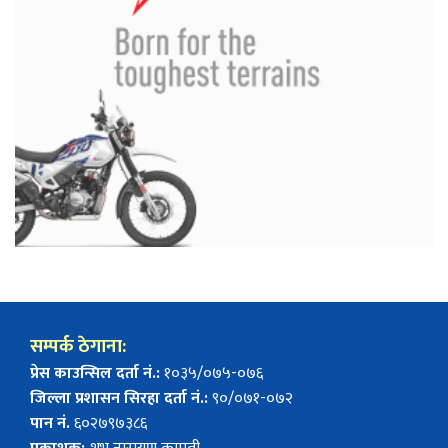
सम्पर्क ठेगाना:
प्रेस काउन्सिल दर्ता नं.:
१०३५/०७५-०७६
जिल्ला प्रशासन सिरहा दर्ता नं.:
९०/०७१-०७२
पान नं.
६०२७९७३८६