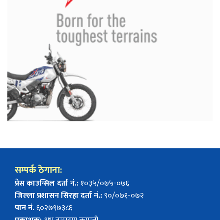
सम्पर्क ठेगाना:
प्रेस काउन्सिल दर्ता नं.:
१०३५/०७५-०७६
जिल्ला प्रशासन सिरहा दर्ता नं.:
९०/०७१-०७२
पान नं.
६०२७९७३८६