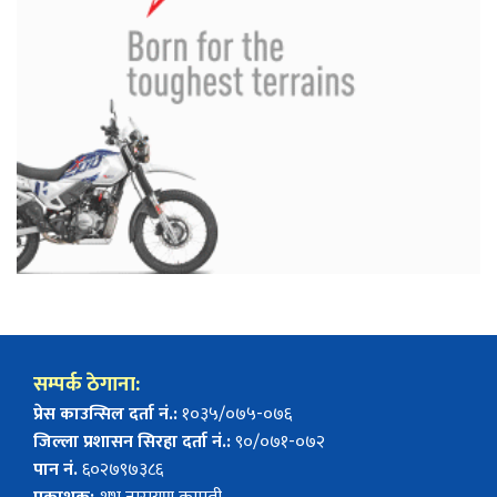
सम्पर्क ठेगाना:
प्रेस काउन्सिल दर्ता नं.:
१०३५/०७५-०७६
जिल्ला प्रशासन सिरहा दर्ता नं.:
९०/०७१-०७२
पान नं.
६०२७९७३८६