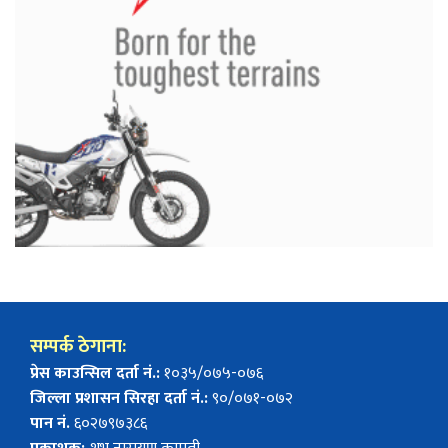
सम्पर्क ठेगाना:
प्रेस काउन्सिल दर्ता नं.:
१०३५/०७५-०७६
जिल्ला प्रशासन सिरहा दर्ता नं.:
९०/०७१-०७२
पान नं.
६०२७९७३८६