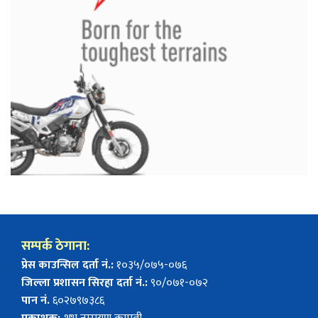
सम्पर्क ठेगाना:
प्रेस काउन्सिल दर्ता नं.:
१०३५/०७५-०७६
जिल्ला प्रशासन सिरहा दर्ता नं.:
९०/०७१-०७२
पान नं.
६०२७९७३८६