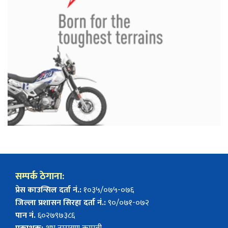
सम्पर्क ठेगाना:
प्रेस काउन्सिल दर्ता नं.:
१०३५/०७५-०७६
जिल्ला प्रशासन सिरहा दर्ता नं.:
९०/०७१-०७२
पान नं.
६०२७९७३८६