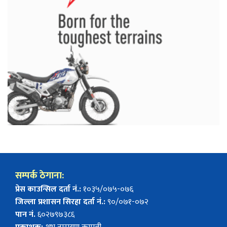
सम्पर्क ठेगाना:
प्रेस काउन्सिल दर्ता नं.:
१०३५/०७५-०७६
जिल्ला प्रशासन सिरहा दर्ता नं.:
९०/०७१-०७२
पान नं.
६०२७९७३८६