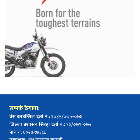
सम्पर्क ठेगाना:
प्रेस काउन्सिल दर्ता नं.:
१०३५/०७५-०७६
जिल्ला प्रशासन सिरहा दर्ता नं.:
९०/०७१-०७२
पान नं.
६०२७९७३८६