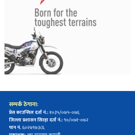
सम्पर्क ठेगाना:
प्रेस काउन्सिल दर्ता नं.:
१०३५/०७५-०७६
जिल्ला प्रशासन सिरहा दर्ता नं.:
९०/०७१-०७२
पान नं.
६०२७९७३८६