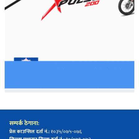
सम्पर्क ठेगाना:
प्रेस काउन्सिल दर्ता नं.:
१०३५/०७५-०७६