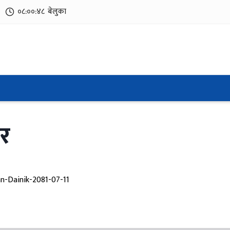
०८:००:४९
बेलुका
र
n-Dainik-2081-07-11