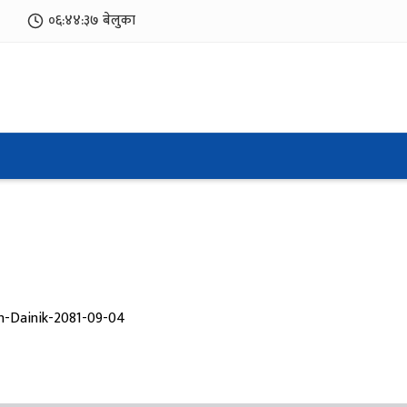
०६:४४:३७
बेलुका
n-Dainik-2081-09-04