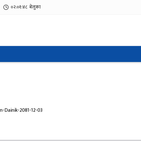
०२:०१:४८
बेलुका
n-Dainik-2081-12-03