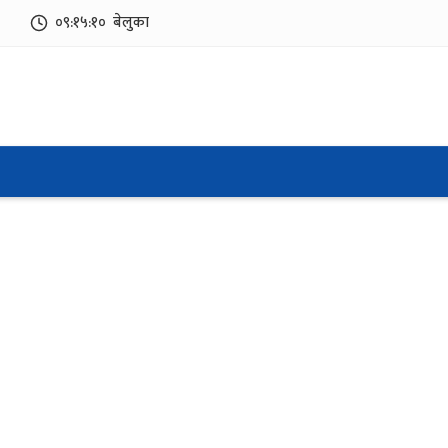
०९:१५:१०
बेलुका