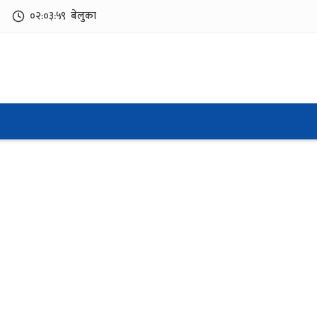
०२:०३:५९
बेलुका