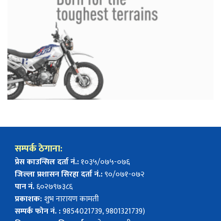
सम्पर्क ठेगाना:
प्रेस काउन्सिल दर्ता नं.:
१०३५/०७५-०७६
जिल्ला प्रशासन सिरहा दर्ता नं.:
९०/०७१-०७२
पान नं.
६०२७९७३८६
प्रकाशक:
शुभ नारायण कामती
सम्पर्क फोन नं. :
9854021739, 9801321739)