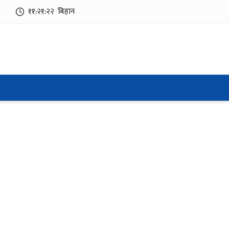
११:२१:२२
बिहान